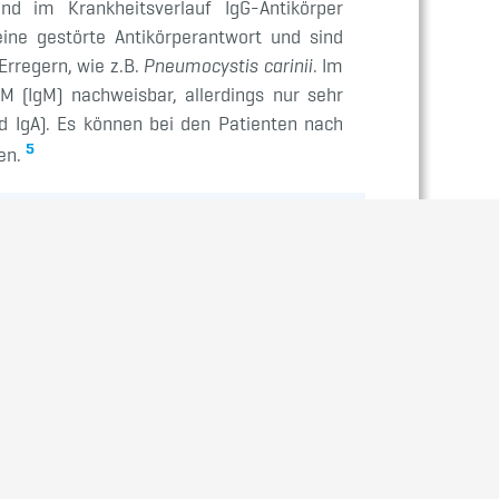
und im Krankheitsverlauf IgG-Antikörper
ine gestörte Antikörperantwort und sind
Erregern, wie z.B.
Pneumocystis
carinii
. Im
 (IgM) nachweisbar, allerdings nur sehr
d IgA). Es können bei den Patienten nach
5
en.
ble immunodeficiency)
 combined immunodeficiency)