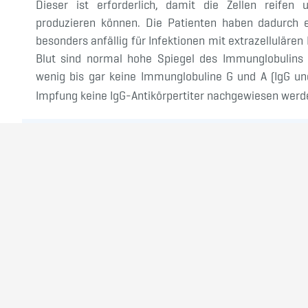
Dieser ist erforderlich, damit die Zellen reifen 
produzieren können. Die Patienten haben dadurch e
besonders anfällig für Infektionen mit extrazellulären 
Blut sind normal hohe Spiegel des Immunglobulins M
wenig bis gar keine Immunglobuline G und A (IgG un
Impfung keine IgG-Antikörpertiter nachgewiesen werd
CVID = variables Immundefektsyndrom (common varia
SCID = schwere kombinierte Immunschwäche (severe
XLA = X-gekoppelte Agammaglobulinämie
WAS = Wiskott-Aldrich-Syndrom