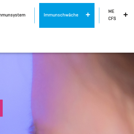
ME
mmunsystem
Immunschwäche
CFS